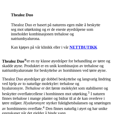
Thealoz Duo
Thealoz Duo er basert på naturens egen måte å beskytte
seg mot uttørkning og er de eneste øyedråpene som
inneholder kombinasjonen trehalose og
natriumhyalurona.
Kan kjøpes på vår klinikk eller i vår
NETTBUTIKK
®
Thealoz Duo
er en ny klasse øyedråper for behandling av tørre og
skadde øyne. Produktet er en unik kombinasjon av trehalose og
natriumhyaluronate for beskyttelse av hornhinnen ved tørre øyne.
Thealoz Duo øyedråper gir dobbel beskyttelse og langvarig lindring
ved hjelp av to naturlige molekyler: trehalose og
hyaluronsyre.
Trehalose
er det første molekylet som stabiliserer og
3
beskytter overflatecellene i hornhinnen mot uttørking.
I naturen
finnes trehalose i mange planter og bidrar til at de kan overleve i
tørre miljøer.
Hyaluronsyre
styrker fuktighetsbalansen og smøringen
4
av hornhinnens overflate.
Den finnes naturlig i øyet og har unike
egenskaper når det gjelder å binde vann.