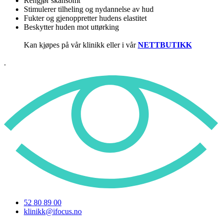
Rengjør skånsomt
Stimulerer tilheling og nydannelse av hud
Fukter og gjenoppretter hudens elastitet
Beskytter huden mot uttørking
Kan kjøpes på vår klinikk eller i vår
NETTBUTIKK
.
52 80 89 00
klinikk@ifocus.no