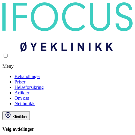
Meny
Behandlinger
Priser
Helseforsikring
Artikler
Om oss
Nettbutikk
Klinikker
Velg avdelinger