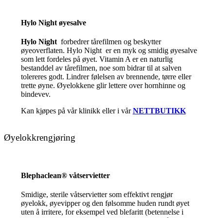
Hylo Night øyesalve
Hylo Night
forbedrer tårefilmen og beskytter
øyeoverflaten. Hylo Night er en myk og smidig øyesalve
som lett fordeles på øyet. Vitamin A er en naturlig
bestanddel av tårefilmen, noe som bidrar til at salven
tolereres godt. Lindrer følelsen av brennende, tørre eller
trette øyne. Øyelokkene glir lettere over hornhinne og
bindevev.
Kan kjøpes på vår klinikk eller i vår
NETTBUTIKK
Øyelokkrengjøring
Blephaclean® våtservietter
Smidige, sterile våtservietter som effektivt rengjør
øyelokk, øyevipper og den følsomme huden rundt øyet
uten å irritere, for eksempel ved blefaritt (betennelse i