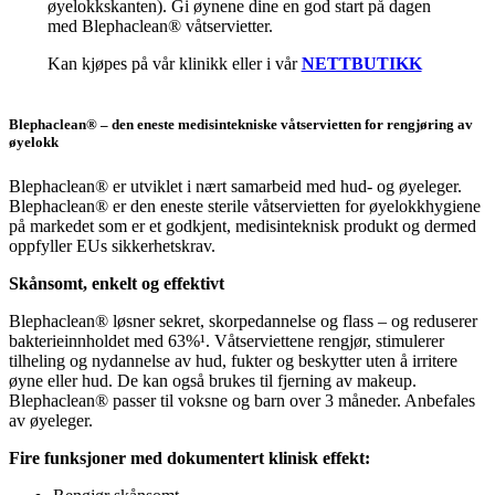
øyelokkskanten). Gi øynene dine en god start på dagen
med Blephaclean® våtservietter.
Kan kjøpes på vår klinikk eller i vår
NETTBUTIKK
Blephaclean® – den eneste medisintekniske våtservietten for rengjøring av
øyelokk
Blephaclean® er utviklet i nært samarbeid med hud- og øyeleger.
Blephaclean® er den eneste sterile våtservietten for øyelokkhygiene
på markedet som er et godkjent, medisinteknisk produkt og dermed
oppfyller EUs sikkerhetskrav.
Skånsomt, enkelt og effektivt
Blephaclean® løsner sekret, skorpedannelse og flass – og reduserer
bakterieinnholdet med 63%¹. Våtserviettene rengjør, stimulerer
tilheling og nydannelse av hud, fukter og beskytter uten å irritere
øyne eller hud. De kan også brukes til fjerning av makeup.
Blephaclean® passer til voksne og barn over 3 måneder. Anbefales
av øyeleger.
Fire funksjoner med dokumentert klinisk effekt: