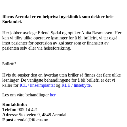
Ifocus Arendal er en helprivat øyeklinikk som dekker hele
Sørlandet.
Her jobber øyelege Erlend Sødal og optiker Anita Rasmussen. Her
kan vi tilby ulike operative løsninger for å bli brillefri, vi tar også
imot pasienter for operasjon av grå stær som er finansiert av
pasienten selv eller via helseforsikring.
Brillefri?
Hvis du ønsker deg en hverdag uten briller så finnes det flere ulike
løsninger. De vanligste behandlingene for å bli brillefri er det vi
kaller for
ICL / linseimplantat
og
RLE / linsebytte
.
Les om våre behandlinger
her
Kontaktinfo:
Telefon
905 14 421
Adresse
Stoaveien 9, 4848 Arendal
Epost
arendal@ifocus.no