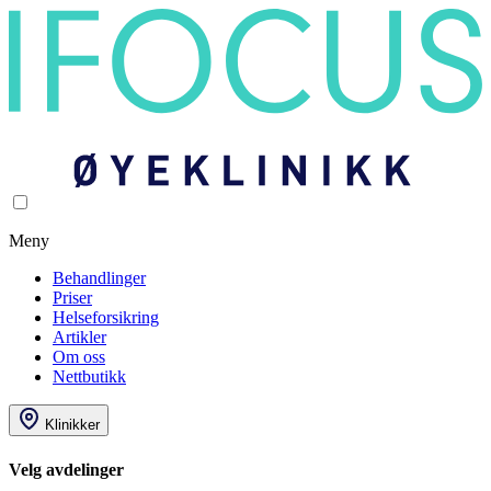
Meny
Behandlinger
Priser
Helseforsikring
Artikler
Om oss
Nettbutikk
Klinikker
Velg avdelinger