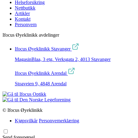
Helseforsikring
Nettbutikk
Artikler
Kontakt
Personvern
Ifocus Øyeklinikk avdelinger
Ifocus Øyeklinikk Stavanger
MagasinBlaa, 3 etg. Verksgata 2, 4013 Stavanger
Ifocus Øyeklinikk Arendal
Stoaveien 9, 4848 Arendal
© Ifocus Øyeklinikk
Kjøpsvilkår
Personvernerklæring
Send forespørsel