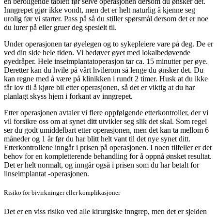
en beroligende tablett før selve operasjonen dersom du ønsker det.
Inngrepet gjør ikke vondt, men det er helt naturlig å kjenne seg
urolig før vi starter. Pass på så du stiller spørsmål dersom det er noe
du lurer på eller gruer deg spesielt til.
Under operasjonen tar øyelegen og to sykepleiere vare på deg. De er
ved din side hele tiden. Vi bedøver øyet med lokalbedøvende
øyedråper. Hele inseimplantatoperasjon tar ca. 15 minutter per øye.
Deretter kan du hvile på vårt hvilerom så lenge du ønsker det. Du
kan regne med å være på klinikken i rundt 2 timer. Husk at du ikke
får lov til å kjøre bil etter operasjonen, så det er viktig at du har
planlagt skyss hjem i forkant av inngrepet.
Etter operasjonen avtaler vi flere oppfølgende etterkontroller, der vi
vil forsikre oss om at synet ditt utvikler seg slik det skal. Som regel
ser du godt umiddelbart etter operasjonen, men det kan ta mellom 6
måneder og 1 år før du har blitt helt vant til det nye synet ditt.
Etterkontrollene inngår i prisen på operasjonen. I noen tilfeller er det
behov for en kompletterende behandling for å oppnå ønsket resultat.
Det er helt normalt, og inngår også i prisen som du har betalt for
linseimplantat -operasjonen.
Risiko for bivirkninger eller komplikasjoner
Det er en viss risiko ved alle kirurgiske inngrep, men det er sjelden