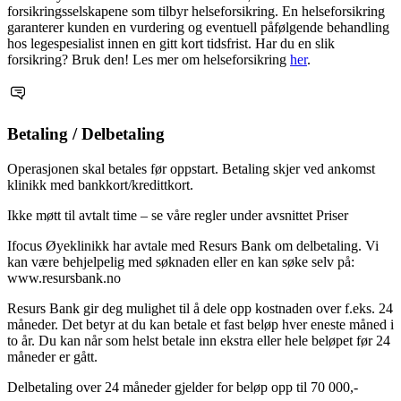
forsikringsselskapene som tilbyr helseforsikring. En helseforsikring
garanterer kunden en vurdering og eventuell påfølgende behandling
hos legespesialist innen en gitt kort tidsfrist. Har du en slik
forsikring? Bruk den! Les mer om helseforsikring
her
.
Betaling / Delbetaling
Operasjonen skal betales før oppstart. Betaling skjer ved ankomst
klinikk med bankkort/kredittkort.
Ikke møtt til avtalt time – se våre regler under avsnittet Priser
Ifocus Øyeklinikk har avtale med Resurs Bank om delbetaling. Vi
kan være behjelpelig med søknaden eller en kan søke selv på:
www.resursbank.no
Resurs Bank gir deg mulighet til å dele opp kostnaden over f.eks. 24
måneder. Det betyr at du kan betale et fast beløp hver eneste måned i
to år. Du kan når som helst betale inn ekstra eller hele beløpet før 24
måneder er gått.
Delbetaling over 24 måneder gjelder for beløp opp til 70 000,-