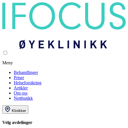
Meny
Behandlinger
Priser
Helseforsikring
Artikler
Om oss
Nettbutikk
Klinikker
Velg avdelinger