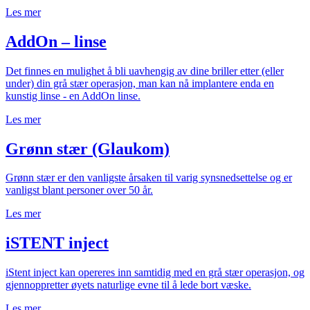
Les mer
AddOn – linse
Det finnes en mulighet å bli uavhengig av dine briller etter (eller
under) din grå stær operasjon, man kan nå implantere enda en
kunstig linse - en AddOn linse.
Les mer
Grønn stær (Glaukom)
Grønn stær er den vanligste årsaken til varig synsnedsettelse og er
vanligst blant personer over 50 år.
Les mer
iSTENT inject
iStent inject kan opereres inn samtidig med en grå stær operasjon, og
gjennoppretter øyets naturlige evne til å lede bort væske.
Les mer