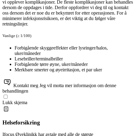
vi opplever komplikasjoner. De fleste komplikasjoner kan behandles
dersom de oppdages i tide. Derfor oppfordrer vi deg til og kontakt
oss dersom det er noe du er bekymret for etter operasjonen. For å
minimerer infeksjonsrisikoen, er det viktig at du følger våre
retningslinjer.
Vanlige (≥ 1/100)
Forbigående skyggeeffekter eller lysringer/halos,
uker/måneder
Lesebriller/terminalbriller
Forbigående tørre øyne, uker/måneder
Merkbare smerter og øyeirritasjon, et par uker
Kontakt meg
Jeg vil motta mer informasjon om denne
behandlingen
Lukk skjema
Helseforsikring
Ifocus Øyeklinikk har avtale med alle de største