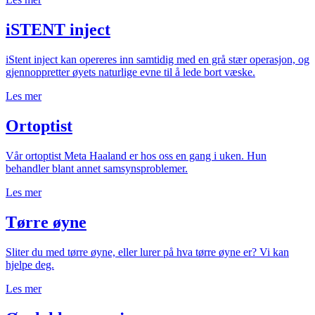
iSTENT inject
iStent inject kan opereres inn samtidig med en grå stær operasjon, og
gjennoppretter øyets naturlige evne til å lede bort væske.
Les mer
Ortoptist
Vår ortoptist Meta Haaland er hos oss en gang i uken. Hun
behandler blant annet samsynsproblemer.
Les mer
Tørre øyne
Sliter du med tørre øyne, eller lurer på hva tørre øyne er? Vi kan
hjelpe deg.
Les mer