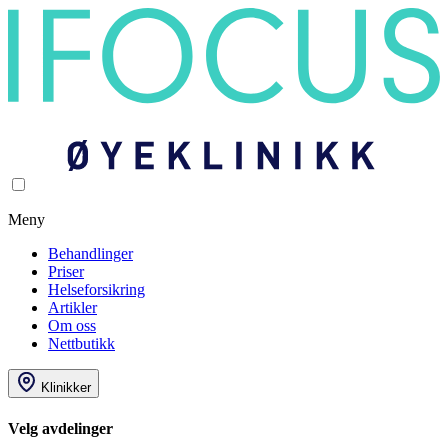
Meny
Behandlinger
Priser
Helseforsikring
Artikler
Om oss
Nettbutikk
Klinikker
Velg avdelinger