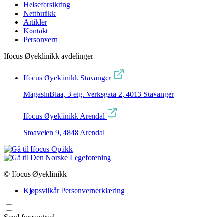
Helseforsikring
Nettbutikk
Artikler
Kontakt
Personvern
Ifocus Øyeklinikk avdelinger
Ifocus Øyeklinikk Stavanger
MagasinBlaa, 3 etg. Verksgata 2, 4013 Stavanger
Ifocus Øyeklinikk Arendal
Stoaveien 9, 4848 Arendal
© Ifocus Øyeklinikk
Kjøpsvilkår
Personvernerklæring
Send forespørsel