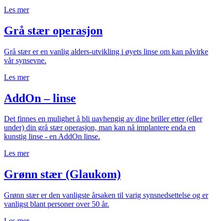
Les mer
Grå stær operasjon
Grå stær er en vanlig alders-utvikling i øyets linse om kan påvirke
vår synsevne.
Les mer
AddOn – linse
Det finnes en mulighet å bli uavhengig av dine briller etter (eller
under) din grå stær operasjon, man kan nå implantere enda en
kunstig linse - en AddOn linse.
Les mer
Grønn stær (Glaukom)
Grønn stær er den vanligste årsaken til varig synsnedsettelse og er
vanligst blant personer over 50 år.
Les mer